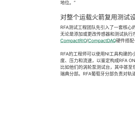
地位。”
对
整个
运载
火箭
复
用
测试
RFA测试工程团队先引入了一套核
无论是添加或更改传感器和测试执行
CompactRIO
/
CompactDAQ
硬件搭配
RFA的工程师可以使用NI工具构建
度、压力和流速，以鉴定构成RFA 
比如他们的涡轮泵测试台，其中甚至
瑞典分部。RFA葡萄牙分部负责对