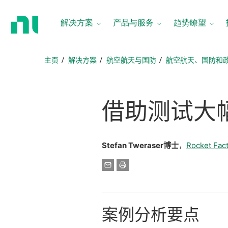
返
回
解决方案
产品与服务
趋势瞭望
主
页
主页
解决方案
航空航天与国防
航空航天、国防和
借助
测试
大
Stefan Tweraser博士
，
Rocket Fac
案例
分析
要点