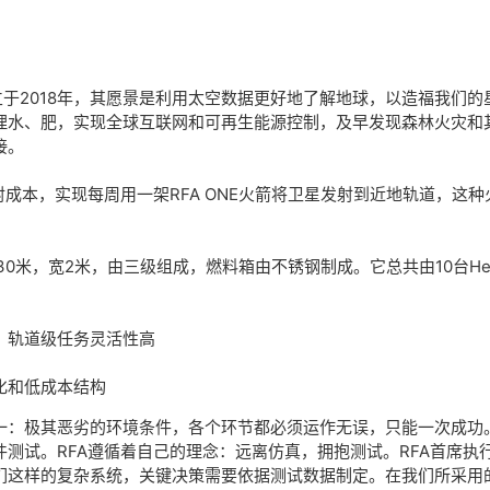
立于2018年，其愿景是利用太空数据更好地了解地球，以造福我们
理水、肥，实现全球互联网和可再生能源控制，及早发现森林火灾和
接。
成本，实现每周用一架RFA ONE火箭将卫星发射到近地轨道，这种
高30米，宽2米，由三级组成，燃料箱由不锈钢制成。它总共由10台H
，轨道级任务灵活性高
化和低成本结构
：极其恶劣的环境条件，各个环节都必须运作无误，只能一次成功。因
。RFA遵循着自己的理念：远离仿真，拥抱测试。RFA首席执行官Ste
们这样的复杂系统，关键决策需要依据测试数据制定。在我们所采用的