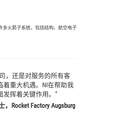
就能测试许多火箭子系统，包括结构、航空电子
司，
还是
对
服务
的
所有
客
临
着
重大
机遇。
NI
在
帮助
我
面
发挥
着
关键
作用。”
士，
Rocket Factory Augsburg