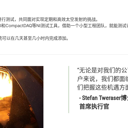
箭进行测试，共同面对实现定期和高效太空发射的挑战。
actRIO和CompactDAQ等NI测试工具，借助一个小型工程团队，
统可以在几天甚至几小时内完成添加。
“无论
是
对
我们
的
公
户
来说，
我们
都
面
们
把握
这些
机遇
方
- Stefan Tweraser
博
首席
执行官