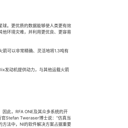
的星球。更优质的数据能够使人类更有效
其他环境灾难，并利用更优良、更容易
火箭可以非常精确、灵活地将1.3吨有
elix发动机提供动力，与其他运载火箭
此，RFA ONE及其众多系统的开
fan Tweraser博士说：“仿真当
方法中，NI的软件解决方案占据重要