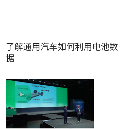
了解
通用
汽车
如何
利用
电池
数
据
Play
Video