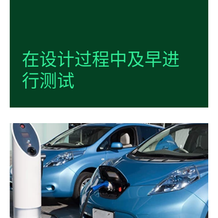
在
设计
过程
中
及早
进
行
测试