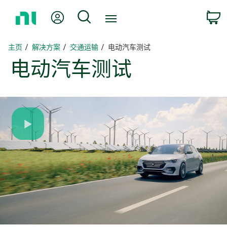
返
我的账户
搜索
回
主
页
主页
解决方案
交通运输
电动汽车测试
电
动
汽车
测试
Play
Video