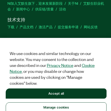
NI加入艾默生旗下，迎来发展新阶段
关于NI
艾默生职业机
会
新闻中心
供应链/质量
活动
技术支持
下载
产品文档
激活产品
提交服务申请
网站反馈
we
We use cookies and similar technology on our
website. You may consent to the collection and
©
NATIONAL INSTRUMENTS CORP. 恩艾 (中国) 仪器有限公司 版权所
use described in our
Privacy Notice
and
Cookie
有.
沪ICP备09002359号.
沪公网安备 31011502018878号
Notice
, or you may disable or change how
cookies are used by clicking on "Manage
法律信息
|
IMPRINT
|
中国特定隐私声明
|
隐私声明
|
Manage
cookies
cookies" below.
Accept all
Manage cookies