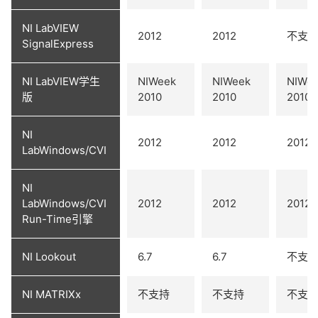
NI LabVIEW
2012
2012
不支
SignalExpress
NI LabVIEW学生
NIWeek
NIWeek
NIWe
版
2010
2010
2010
NI
2012
2012
2012
LabWindows/CVI
NI
LabWindows/CVI
2012
2012
2012
Run-Time引擎
NI Lookout
6.7
6.7
不支
NI MATRIXx
不支持
不支持
不支