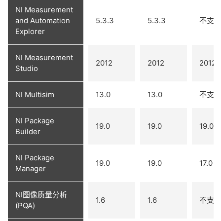
NI Measurement
and Automation
5.3.3
5.3.3
不支
Explorer
NI Measurement
2012
2012
2012
Studio
NI Multisim
13.0
13.0
不支
NI Package
19.0
19.0
19.0
Builder
NI Package
19.0
19.0
17.0
Manager
NI图像质量分析
1.6
1.6
不支
(PQA)