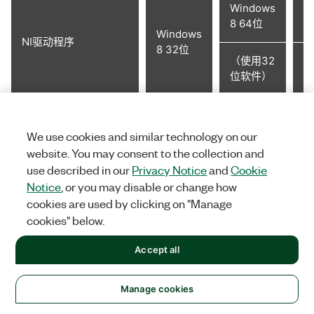
Windows
W
8 64位
8
Windows
NI驱动程序
8 32位
（使用32
（
位软件）
位
不支持
NI-435x
不支持
不
We use cookies and similar technology on our
NI-488.2
3.1
3.1
3.
website. You may consent to the collection and
use described in our
Privacy Notice
and
Cookie
Notice
, or you may disable or change how
NI-5640R
1.7
1.7
不
cookies are used by clicking on "Manage
cookies" below.
NI-568x
1.1
1.1
1.
Accept all
NI-5690
本信息是否对您有帮助？
1.1
1.1
不
Manage cookies
NI-845x
2.1
2.1
2.
是
否