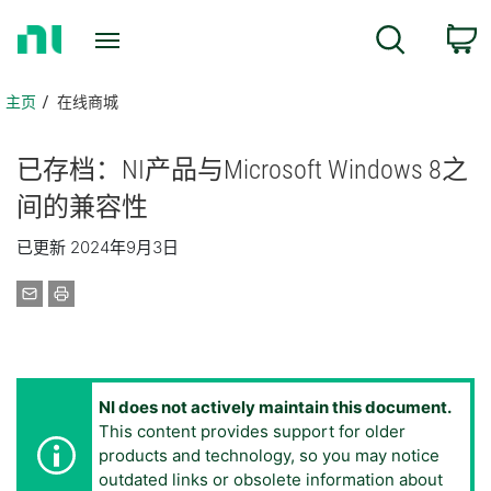
返
搜索
回
主
页
主页
在线商城
已
存档：
NI
产品
与
Microsoft Windows 8
之
间
的
兼容性
已更新 2024年9月3日
NI does not actively maintain this document.
This content provides support for older
products and technology, so you may notice
outdated links or obsolete information about