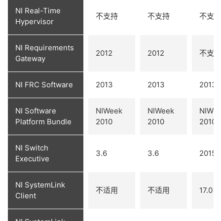
NI Real-Time
不支持
不支持
不支
Hypervisor
NI Requirements
2012
2012
不支
Gateway
NI FRC Software
2013
2013
2013
NI Software
NIWeek
NIWeek
NIWe
Platform Bundle
2010
2010
2010
NI Switch
3.6
3.6
2015
Executive
NI SystemLink
不适用
不适用
17.0
Client