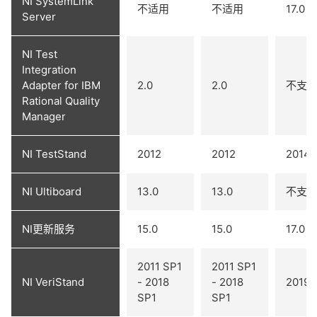
NI SystemLink
不适用
不适用
17.0
Server
NI Test
Integration
Adapter for IBM
2.0
2.0
不支
Rational Quality
Manager
NI TestStand
2012
2012
2014
NI Ultiboard
13.0
13.0
不支
NI更新服务
15.0
15.0
17.0
2011 SP1
2011 SP1
NI VeriStand
- 2018
- 2018
2019
SP1
SP1