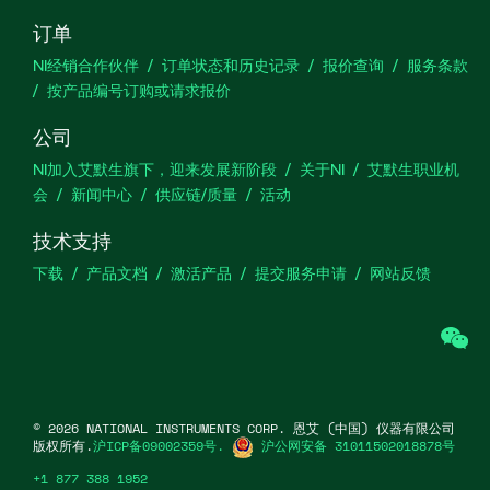
订单
NI经销合作伙伴
订单状态和历史记录
报价查询
服务条款
按产品编号订购或请求报价
公司
NI加入艾默生旗下，迎来发展新阶段
关于NI
艾默生职业机
会
新闻中心
供应链/质量
活动
技术支持
下载
产品文档
激活产品
提交服务申请
网站反馈
we
©
2026
NATIONAL INSTRUMENTS CORP. 恩艾 (中国) 仪器有限公司
版权所有.
沪ICP备09002359号.
沪公网安备 31011502018878号
+1 877 388 1952