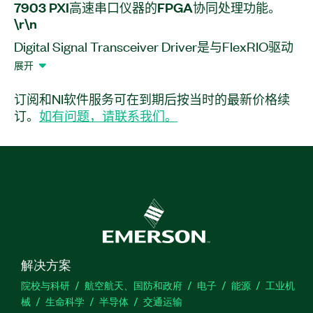
7903 PXI
高速
串
口
仪器
的
FPGA
协同
处理
功能。
\r\n
Digital Signal Transceiver Driver是与FlexRIO驱动
程序配合使用的附加软件，可帮助用户控制PXIe-
展开
7903 FPGA协处理器。附加软件提供FlexRIO驱动
程序的Firmware包和相应的API。\r\n
订阅和NI软件服务可在到期后按当时的最新价格续
订。
如有问题，请联系我们。
产品
编号：
解决方案
院校与科研
航空航天、国防和政府
电子
能源
工业机
械
生命科学
半导体
交通运输