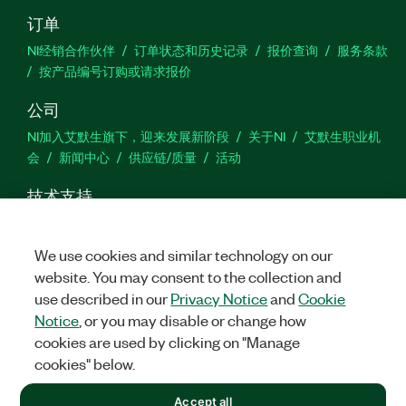
订单
NI经销合作伙伴
订单状态和历史记录
报价查询
服务条款
按产品编号订购或请求报价
公司
NI加入艾默生旗下，迎来发展新阶段
关于NI
艾默生职业机
会
新闻中心
供应链/质量
活动
技术支持
下载
产品文档
激活产品
提交服务申请
网站反馈
We use cookies and similar technology on our
website. You may consent to the collection and
we
use described in our
Privacy Notice
and
Cookie
Notice
, or you may disable or change how
cookies are used by clicking on "Manage
©
2026
NATIONAL INSTRUMENTS CORP. 恩艾 (中国) 仪器有限公司
cookies" below.
版权所有.
沪ICP备09002359号.
沪公网安备 31011502018878号
+1 877 388 1952
Accept all