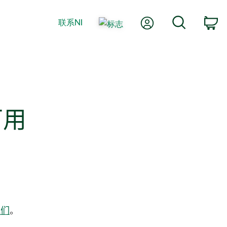
我的账户
搜索
联系NI
购
可用
。
我们
。