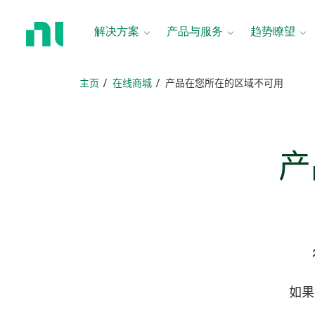
返
回
解决方案
产品与服务
趋势瞭望
主
页
主页
在线商城
​产品在您所在的区域不可用
​
如果