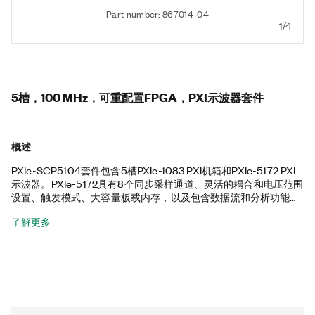
Part number: 867014-04
1/4
5槽，100 MHz，可重配置FPGA，PXI示波器套件
概述
PXIe-SCP5104套件包含5槽PXIe-1083 PXI机箱和PXIe-5172 PXI
示波器。PXIe-5172具有8个同步采样通道、灵活的耦合和电压范围
设置、触发模式、大容量板载内存，以及包含数据流和分析功能的
仪器驱动程序，非常适合需要高达250 MS/s或100 MHz的模拟带
了解更多
宽和灵活的测量配置的高速信号应用程序。PXIe-5172还具有可编
程的Kintex7 325T FPGA，其可用于自定义采集、触发、信号处理
和数据流。这款PXI机箱具有所有混合连接器、58 W电源和冷却装
置以及集成的Thunderbolt™ 3 MXI-Express控制器。此外，PXIe-
SCP5104套件还包含两个SMB母头至mini-alligator夹以及一个
Thunderbolt线缆。Thunderbolt是Intel公司及其子公司在美国和/
或其他国家的商标。