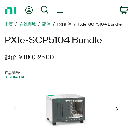
返
我的账户
搜索
回
主
主页
在线商城
硬件
PXI套件
PXIe-SCP5104 Bundle
页
PXIe-SCP5104 Bundle
起价 ￥180,325.00
产品编号
:
867014-04