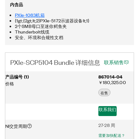
内含品
PXIe-1083机箱
{1gt;{2gt;lt;2}PXIe-5172示波器设备lt;1}
2个SMB母口至迷你鳄鱼夹
Thunderbolt线缆
安全、环境和合规性文档
PXIe-SCP5104 Bundle 详细信息
联系销售
产品编号
(
1
)
867014-04
￥180,325.00
价格
在售
联系我们
27-28 周
NI交货周期
需要加快配送？