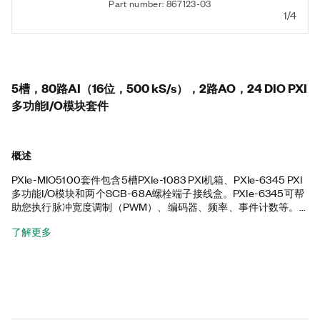
Part number: 867123-03
1/4
5槽，80路AI（16位，500 kS/s），2路AO，24 DIO PXI
多功能I/O模块套件
概述
PXIe-MIO5100套件包含5槽PXIe-1083 PXI机箱、PXIe-6345 PXI
多功能I/O模块和两个SCB-68A螺栓端子接线盒。PXIe-6345可帮
助您执行脉冲宽度调制（PWM）、编码器、频率、事件计数等。
此外，PXIe-6345还利用高吞吐率PCI Express总线和多核优化驱
了解更多
动程序和应用程序软件，以及板载NI-STC3定时和同步技术,具有高
性能功能。随附的机箱具有所有混合连接器、58 W电源和冷却，
以及集成的Thunderbolt™ 3 MXI-Express控制器，随附的螺栓端
子接线盒提供屏蔽式I/O连接。此外,PXIe-MIO5100套件还包含NI-
DAQmx™驱动程序和工具、两个68针公头VHDCI转68针母头D-
SUB屏蔽多功能线缆以及一个Thunderbolt线缆。Thunderbolt是
Intel公司及其子公司在美国和/或其他国家的商标。