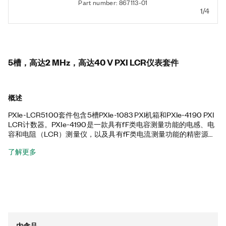
Part number: 867113-01
1/4
5槽，高达2 MHz，高达40 V PXI LCR仪表套件
概述
PXIe-LCR5100套件包含5槽PXIe-1083 PXI机箱和PXIe-4190 PXI
LCR计数器。PXIe-4190是一款具有fF类电容测量功能的电感、电
容和电阻（LCR）测量仪，以及具有fF类电流测量功能的精密源测
量单元（SMU），可帮助您测量和测试电子设备的LCR。PXIe-
了解更多
4190可用于半导体应用的电容电压/电流（CV/IV）自动化测试系
统，并由NI-DCPower仪器驱动程序支持，该驱动程序包含用于
LabVIEW、C、C# .NET、Python和其他编程语言。这款PXI机箱
具有所有混合连接器、58 W电源和冷却装置以及集成的
Thunderbolt™ 3 MXI-Express控制器。此外，PXIe-LCR5100套
件还包含一个D-SUB转BNC线缆、一个Thunderbolt线缆以及一个
电源线缆。Thunderbolt是Intel公司及其子公司在美国和/或其他国
家的商标。
内含品