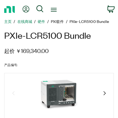
返
我的账户
搜索
回
主
主页
在线商城
硬件
PXI套件
PXIe-LCR5100 Bundle
页
PXIe-LCR5100 Bundle
起价 ￥169,340.00
产品编号
: