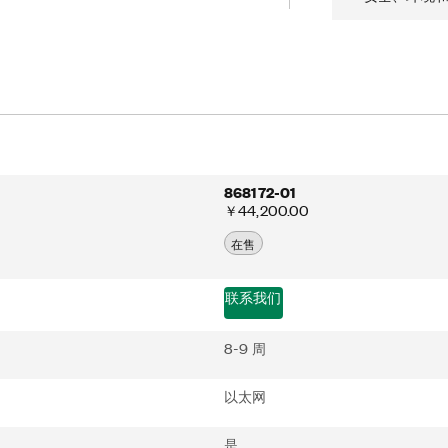
内的数据，并远程执行远程或分布式测试。
支持FlexLogger Lite（NI的免费数据
IEW、Python、C/C++等的文档
868172-01
￥44,200.00
在售
联系我们
8-9 周
以太网
是