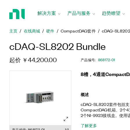
返
回
解决方案
产品与服务
趋势瞭望
主
页
主页
在线商城
硬件
CompactDAQ套件
cDAQ-SL8202
cDAQ-SL8202 Bundle
起价 ￥44,200.00
产品编号
:
868172-01
8槽，4通道Compac
概述
cDAQ-SL8202套件包括
CompactDAQ机箱、2个
2个NI-9923接线盒。
行结构监控，以确保完整性
了解更多
的压力测试中进行机械部件
产品编号: 868172-01
1/1