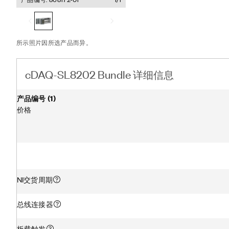
通过以太网同步40 ns
此外，cDAQ-SL8202捆绑包
采集软件），并包含用于LabV
API和范例。
所示照片因所选产品而异。
cDAQ-SL8202 Bundle 详细信息
产品编号
(
1
)
价格
NI交货周期
总线连接器
板载触发