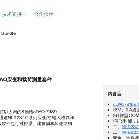
技术支持
合作伙伴
 Bundle
tDAQ应变和载荷测量套件
内含品
cDAQ-9189
12 V、2 A
支持以太网的8插槽cDAQ-9189
2针微型COM
4通道NI-9237 C系列应变/桥输入模块和
1号飞利浦，
使用该软件包可对桥梁、建筑物和其他结构进
二、
NI-92
和性能。该软件包还可用于在大型系统
二、
NI-99
载荷测试以及应变和变形分析。用户可
安全、环境