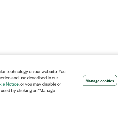
lar technology on our website. You
ection and use described in our
Manage cookies
ie Notice
, or you may disable or
 used by clicking on "Manage