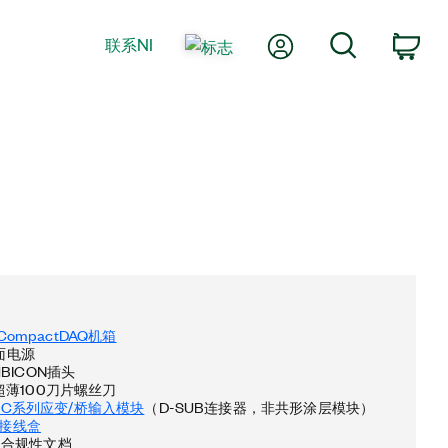
我的账户
搜索
联系NI
购
 CompactDAQ机箱
桌面电源
BICON插头
超薄100刀片螺丝刀
37 C系列应变/桥输入模块
（D-SUB连接器，非共形涂层模块）
23接线盒
和合规性文档