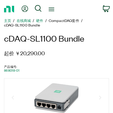
返
我的账户
搜索
回
主
主页
在线商城
硬件
CompactDAQ套件
页
cDAQ-SL1100 Bundle
cDAQ-SL1100 Bundle
起价 ￥20,290.00
产品编号
:
868018-01