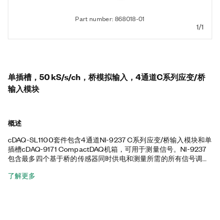
Part number: 868018-01
1/1
单插槽，50 kS/s/ch，桥模拟输入，4通道C系列应变/桥
输入模块
概述
cDAQ-SL1100套件包含4通道NI-9237 C系列应变/桥输入模块和单
插槽cDAQ-9171 CompactDAQ机箱，可用于测量信号。NI-9237
包含最多四个基于桥的传感器同时供电和测量所需的所有信号调理
功能，其通道间相位延迟为零，并且具有60 VDC隔离和1,000
了解更多
Vrms瞬态隔离，可提供高共模噪声抑制和提高安全性。该套件还
包含一个用于在NI-9237上添加1/4桥的螺栓端子接线盒、一个用于
机箱的桌面安装套件、RJ-50线缆以及一个RJ-50螺栓端子附件。