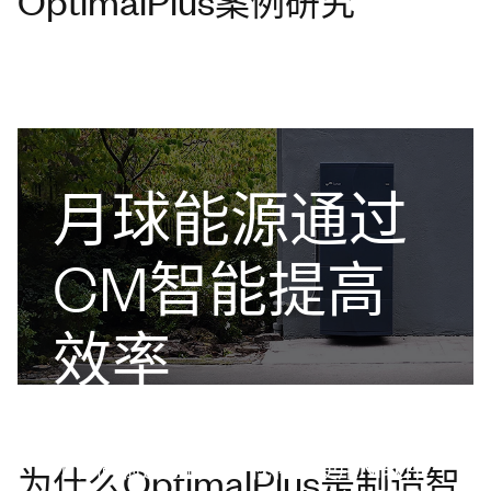
OptimalPlus案例研究
月球能源通过
CM智能提高
效率
为了在不影响质量的情况下扩展下一代
家用电池系统，Lunar Energy需要跨多
个合同制造商进行可视化。使用NI软件
为什么OptimalPlus是制造智