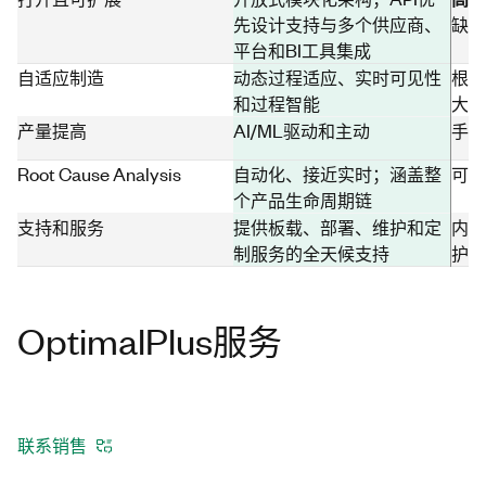
先设计支持与多个供应商、
缺少
平台和BI工具集成
自适应制造
动态过程适应、实时可见性
根据
和过程智能
大量
产量提高
AI/ML驱动和主动
手动
Root Cause Analysis
自动化、接近实时；涵盖整
可变
个产品生命周期链
支持和服务
提供板载、部署、维护和定
内部
制服务的全天候支持
护
OptimalPlus服务
联系销售