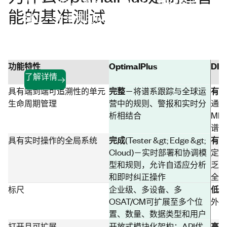
OptimalPlus和SystemLink，该公司构
能的基准测试
建了一个带实时仪表板的安全互联生态
系统，将根本原因分析时间减少了
50%，并使公司能够自信地进行扩展。
功能特性
OptimalPlus
DI
了解详情
完整
有限
具有端到端可追溯性的单元
－将谱系跟踪与全球运
生命周期管理
营中的规则、警报和实时分
通常
析相结合
ME
谱系
完成
有限
具有实时操作的全局系统
(Tester &gt; Edge &gt;
Cloud)－实时部署和协调模
定制
型和规则，允许自适应分析
乏对
和即时纠正操作
全管
低
标尺
企业级、多设备、多
－
OSAT/CM可扩展至多个位
外
置、数量、数据类型和用户
高度
打开且可扩展
开放式模块化架构；API优