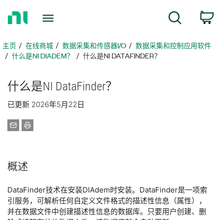
返
搜索
回
主
页
主页
在线商城
数据采集和传感器I/O
数​据​采​集​和​控​制​应​用软件
什么是NI DIADEM？
什么是NI DATAFINDER？
什么
是
NI DataFinder？
已更新 2026年5月22日
概述
DataFinder技术在安装DIAdem时安装。DataFinder是一项索
引服务，可解析任何自定义文件格式的描述性信息（属性），
并在数据文件中创建描述性信息的数据库。只要用户创建、删