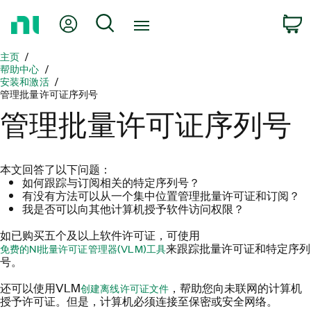
返
我的账户
搜索
回
主
主页
页
帮助中心
安装和激活
管理批量许可证序列号
管理批量许可证序列号
本文回答了以下问题：
如何跟踪与订阅相关的特定序列号？
有没有方法可以从一个集中位置管理批量许可证和订阅？
我是否可以向其他计算机授予软件访问权限？
如已购买五个及以上软件许可证，可使用
来跟踪批量许可证和特定序列
免费的NI批量许可证管理器(VLM)工具
号。
还可以使用VLM
，帮助您向未联网的计算机
创建离线许可证文件
授予许可证。但是，计算机必须连接至保密或安全网络。