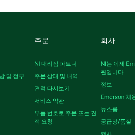
주문
회사
NI 대리점 파트너
NI는 이제 Em
원입니다
방 및 정부
주문 상태 및 내역
정보
견적 다시보기
Emerson 
서비스 약관
뉴스룸
부품 번호로 주문 또는 견
적 요청
공급망/품질
행사