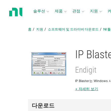
홈
페
솔루션
제품
관점
지원
이
지
로
홈
지원
소프트웨어 및 드라이버 다운로드
NI 
돌
아
가
기
IP Blast
Endigit
IP Blaster는 Wind
+ 자세히 보기
다운로드