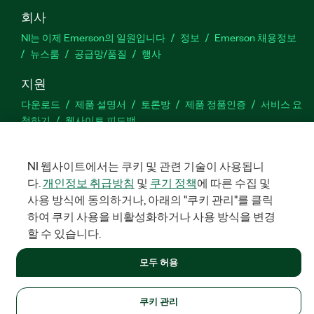
회사
NI는 이제 Emerson의 일원입니다
정보
Emerson 채용정보
뉴스룸
공급망/품질
행사
지원
다운로드
제품 설명서
토론방
제품 정품인증
서비스 요
청하기
웹사이트 피드백
Facebook
Twitter
LinkedIn
YouTu
In
NI 웹사이트에서는 쿠키 및 관련 기술이 사용됩니
다.
개인정보 취급방침
및
쿠기 정책
에 따른 수집 및
사용 방식에 동의하거나, 아래의 "쿠키 관리"를 클릭
하여 쿠키 사용을 비활성화하거나 사용 방식을 변경
©
NATIONAL INSTRUMENTS CORP. 판권 소유. 한국내쇼날인스트루먼
트㈜ | 주소: 서울특별시 영등포구 여의대로 108, 36층 (여의도동,
할 수 있습니다.
파크원 타워1) | 대표자: 수리후앗, 페드로와이안드라데 | 사업자 등
록번호: 214-81-91583 | 대표전화: 02-3451-3400
모두 허용
법적정보
|
IMPRINT
|
개인정보 취급방침
|
쿠키 관리
쿠키 관리