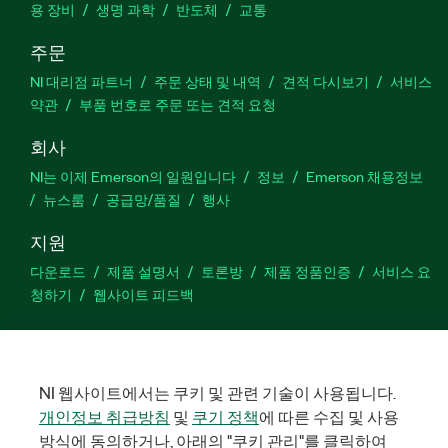
용 장비
생명 과학
반도체
교통
주문
NI 대리점 파트너
주문 상태 및 내역
견적 다시보기
서비스
약관
부품 번호로 주문 또는 견적 요청
회사
NI는 이제 Emerson의 일원입니다
정보
Emerson 채용정보
뉴스룸
공급망/품질
행사
지원
다운로드
제품 설명서
토론방
제품 정품인증
서비스 요
청하기
웹사이트 피드백
Facebook
Twitter
LinkedIn
YouTu
In
NI 웹사이트에서는 쿠키 및 관련 기술이 사용됩니다.
개인정보 취급방침
및
쿠기 정책
에 따른 수집 및 사용
©
NATIONAL INSTRUMENTS CORP. 판권 소유. 한국내쇼날인스트루먼
방식에 동의하거나, 아래의 "쿠키 관리"를 클릭하여