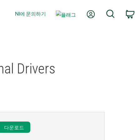
내 계정
검색
NI에 문의하기
장
al Drivers
다운로드​