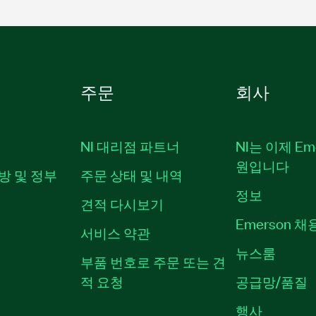
주문
회사
NI 대리점 파트너
NI는 이제 Em
원입니다
방 및 정부
주문 상태 및 내역
정보
견적 다시보기
Emerson 
서비스 약관
뉴스룸
부품 번호로 주문 또는 견
적 요청
공급망/품질
행사