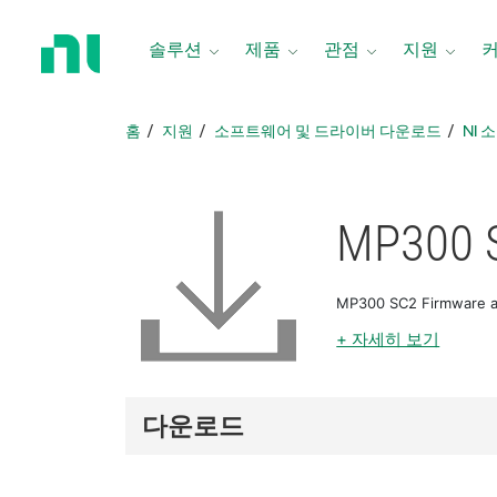
홈
페
솔루션
제품
관점
지원
이
지
로
홈
지원
소프트웨어 및 드라이버 다운로드
NI
돌
아
가
기
MP300 S
MP300 SC2 Firmware 
+ 자세히 보기
다운로드