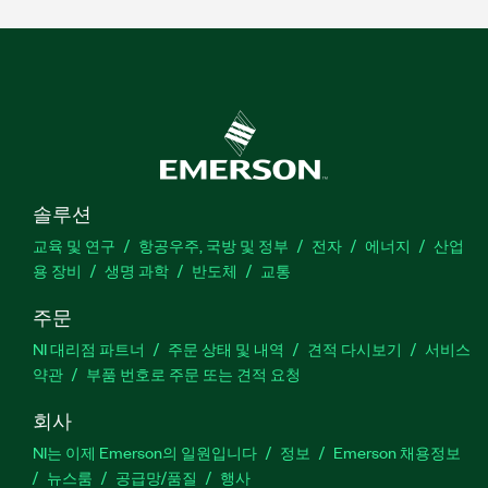
솔루션
교육 및 연구
항공우주, 국방 및 정부
전자
에너지
산업
용 장비
생명 과학
반도체
교통
주문
NI 대리점 파트너
주문 상태 및 내역
견적 다시보기
서비스
약관
부품 번호로 주문 또는 견적 요청
회사
NI는 이제 Emerson의 일원입니다
정보
Emerson 채용정보
뉴스룸
공급망/품질
행사