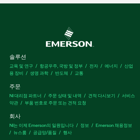
솔루션
교육 및 연구
항공우주, 국방 및 정부
전자
에너지
산업
용 장비
생명 과학
반도체
교통
주문
NI 대리점 파트너
주문 상태 및 내역
견적 다시보기
서비스
약관
부품 번호로 주문 또는 견적 요청
회사
NI는 이제 Emerson의 일원입니다
정보
Emerson 채용정보
뉴스룸
공급망/품질
행사