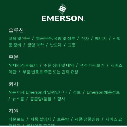
솔루션
교육 및 연구
항공우주, 국방 및 정부
전자
에너지
산업
용 장비
생명 과학
반도체
교통
주문
NI 대리점 파트너
주문 상태 및 내역
견적 다시보기
서비스
약관
부품 번호로 주문 또는 견적 요청
회사
NI는 이제 Emerson의 일원입니다
정보
Emerson 채용정보
뉴스룸
공급망/품질
행사
지원
다운로드
제품 설명서
토론방
제품 정품인증
서비스 요
청하기
웹사이트 피드백