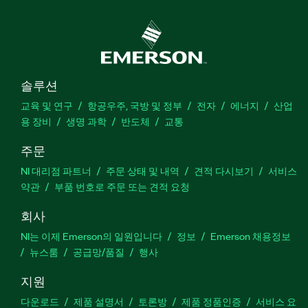
솔루션
교육 및 연구
항공우주, 국방 및 정부
전자
에너지
산업
용 장비
생명 과학
반도체
교통
주문
NI 대리점 파트너
주문 상태 및 내역
견적 다시보기
서비스
약관
부품 번호로 주문 또는 견적 요청
회사
NI는 이제 Emerson의 일원입니다
정보
Emerson 채용정보
뉴스룸
공급망/품질
행사
지원
다운로드
제품 설명서
토론방
제품 정품인증
서비스 요