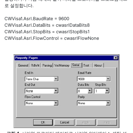
로 설정합니다.
CWVisa1.Asrl.BaudRate = 9600
CWVisa1.Asrl.DataBits = cwasrlDataBits8
CWVisa1.Asrl.StopBits = cwasrlStopBits1
CWVisa1.Asrl.FlowControl = cwasrlFlowNone