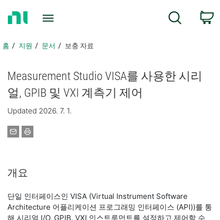
홈
검색
페
이
지
홈
지원
문서
보충 자료
로
돌
Measurement Studio VISA를 사용한 시리
아
가
얼, GPIB 및 VXI 계측기 제어
기
Updated 2026. 7. 1.
개요
단일 인터페이스인 VISA (Virtual Instrument Software
Architecture 어플리케이션 프로그래밍 인터페이스 (API))를 통
해 시리얼 I/O, GPIB, VXI 인스트루먼트를 설정하고 제어할 수