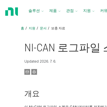
홈
페
솔루션
제품
관점
지원
커
이
지
로
홈
지원
문서
보충 자료
돌
아
가
NI-CAN 로그파일
기
Updated 2026. 7. 6.
개요
이 NI-CAN 로그파일 스펙은 CAN 데이터를 저장