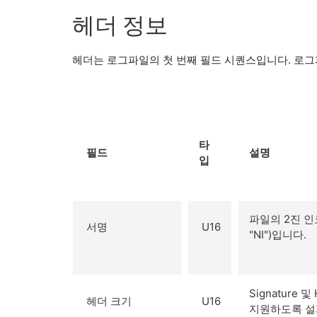
헤더 정보
헤더는 로그파일의 첫 번째 필드 시퀀스입니다. 로
타
필드
설명
입
파일의 2진 인
서명
U16
"NI")입니다.
Signature
헤더 크기
U16
지원하도록 설