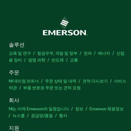
솔루션
교육 및 연구
항공우주, 국방 및 정부
전자
에너지
산업
용 장비
생명 과학
반도체
교통
주문
NI 대리점 파트너
주문 상태 및 내역
견적 다시보기
서비스
약관
부품 번호로 주문 또는 견적 요청
회사
NI는 이제 Emerson의 일원입니다
정보
Emerson 채용정보
뉴스룸
공급망/품질
행사
지원