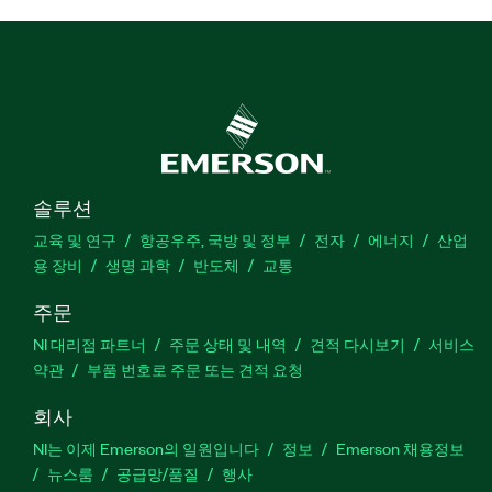
솔루션
교육 및 연구
항공우주, 국방 및 정부
전자
에너지
산업
용 장비
생명 과학
반도체
교통
주문
NI 대리점 파트너
주문 상태 및 내역
견적 다시보기
서비스
약관
부품 번호로 주문 또는 견적 요청
회사
NI는 이제 Emerson의 일원입니다
정보
Emerson 채용정보
뉴스룸
공급망/품질
행사