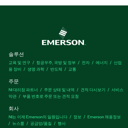
솔루션
교육 및 연구
항공우주, 국방 및 정부
전자
에너지
산업
용 장비
생명 과학
반도체
교통
주문
NI 대리점 파트너
주문 상태 및 내역
견적 다시보기
서비스
약관
부품 번호로 주문 또는 견적 요청
회사
NI는 이제 Emerson의 일원입니다
정보
Emerson 채용정보
뉴스룸
공급망/품질
행사