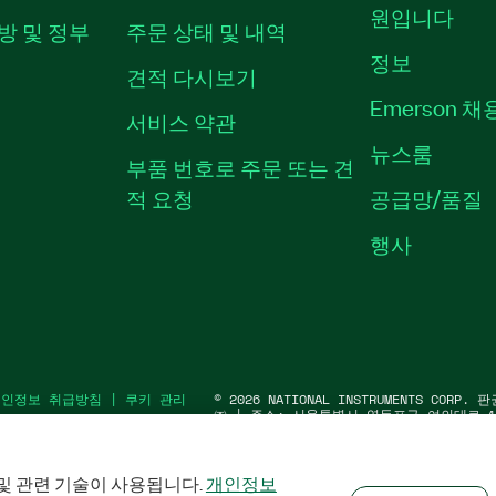
원입니다
방 및 정부
주문 상태 및 내역
정보
견적 다시보기
Emerson 
서비스 약관
뉴스룸
부품 번호로 주문 또는 견
적 요청
공급망/품질
행사
개인정보 취급방침
|
쿠키 관리
©
2026
NATIONAL INSTRUMENTS COR
㈜ | 주소: 서울특별시 영등포구 여의대로 10
워1) | 대표자: 수리후앗, 페드로와이안드라데
91583 | 대표전화: 02-3451-3400
및 관련 기술이 사용됩니다.
개인정보