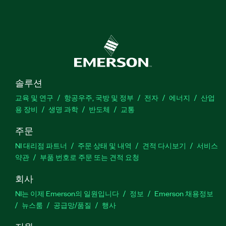
솔루션
교육 및 연구
항공우주, 국방 및 정부
전자
에너지
산업
용 장비
생명 과학
반도체
교통
주문
NI 대리점 파트너
주문 상태 및 내역
견적 다시보기
서비스
약관
부품 번호로 주문 또는 견적 요청
회사
NI는 이제 Emerson의 일원입니다
정보
Emerson 채용정보
뉴스룸
공급망/품질
행사
지원