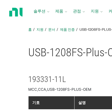
홈
페
솔루션
제품
관점
지원
이
지
로
홈
지원
문서
제품 인증
USB-1208FS-PLU
돌
아
가
USB-1208FS-Pl
기
193331-11L
MCC,CCA,USB-1208FS-PLUS-OEM
기호
설명