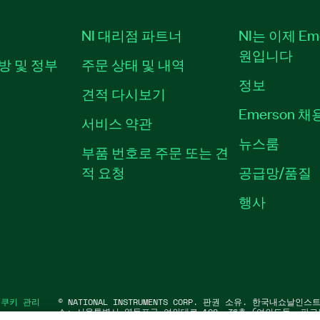
NI 대리점 파트너
NI는 이제 Em
원입니다
방 및 정부
주문 상태 및 내역
정보
견적 다시보기
Emerson 
서비스 약관
뉴스룸
부품 번호로 주문 또는 견
적 요청
공급망/품질
행사
|
쿠키 관리
©
NATIONAL INSTRUMENTS CORP. 판권 소유. 한국내쇼날인
소: 서울특별시 영등포구 여의대로 108, 36층 (여의도동, 파크