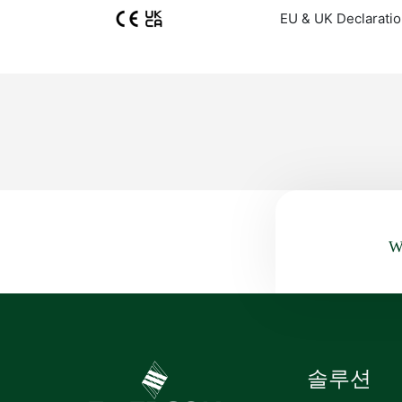
EU & UK Declaratio
Wa
솔루션