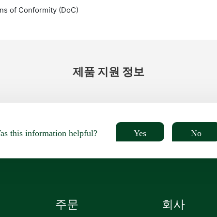
ns of Conformity (DoC)
제품 지원 정보
Yes
No
s this information helpful?
주문
회사