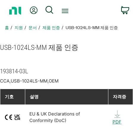
홈
내 계정
검색
페
이
지
홈
지원
문서
제품 인증
USB-1024LS-MM 제품 인증
로
돌
아
USB-1024LS-MM 제품 인증
가
기
193814-03L
CCA,USB-1024LS-MM,OEM
기호
설명
자격증
EU & UK Declarations of
Conformity (DoC)
PDF