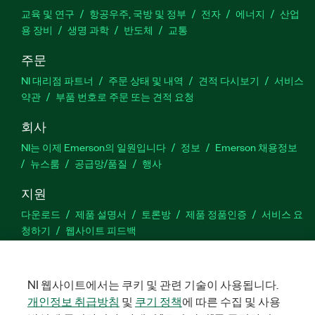
교육 및 연구
항공우주, 국방 및 정부
전자
에너지
산업
용 장비
생명 과학
반도체
교통
주문
NI 대리점 파트너
주문 상태 및 내역
견적 다시보기
서비스
약관
부품 번호로 주문 또는 견적 요청
회사
NI는 이제 Emerson의 일원입니다
정보
Emerson 채용정보
뉴스룸
공급망/품질
행사
지원
다운로드
제품 설명서
토론방
제품 정품인증
서비스 요
청하기
웹사이트 피드백
Facebook
Twitter
LinkedIn
YouTu
In
NI 웹사이트에서는 쿠키 및 관련 기술이 사용됩니다.
개인정보 취급방침
및
쿠기 정책
에 따른 수집 및 사용