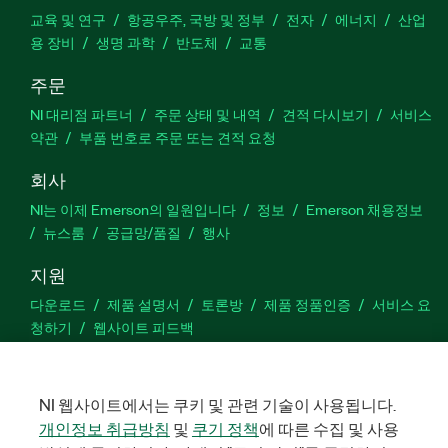
교육 및 연구
항공우주, 국방 및 정부
전자
에너지
산업
용 장비
생명 과학
반도체
교통
주문
NI 대리점 파트너
주문 상태 및 내역
견적 다시보기
서비스
약관
부품 번호로 주문 또는 견적 요청
회사
NI는 이제 Emerson의 일원입니다
정보
Emerson 채용정보
뉴스룸
공급망/품질
행사
지원
다운로드
제품 설명서
토론방
제품 정품인증
서비스 요
청하기
웹사이트 피드백
Facebook
Twitter
LinkedIn
YouTu
In
NI 웹사이트에서는 쿠키 및 관련 기술이 사용됩니다.
개인정보 취급방침
및
쿠기 정책
에 따른 수집 및 사용