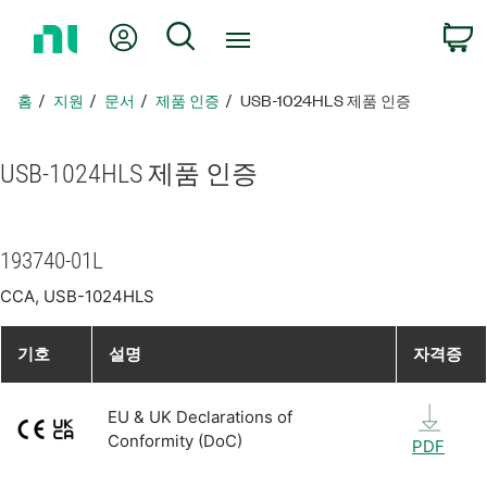
홈
내 계정
검색
페
이
지
홈
지원
문서
제품 인증
USB-1024HLS 제품 인증
로
돌
아
USB-1024HLS 제품 인증
가
기
193740-01L
CCA, USB-1024HLS
기호
설명
자격증
EU & UK Declarations of
Conformity (DoC)
PDF