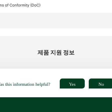
ns of Conformity (DoC)
제품 지원 정보
Yes
No
s this information helpful?