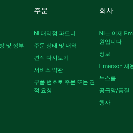
주문
회사
NI 대리점 파트너
NI는 이제 Em
원입니다
방 및 정부
주문 상태 및 내역
정보
견적 다시보기
Emerson 
서비스 약관
뉴스룸
부품 번호로 주문 또는 견
적 요청
공급망/품질
행사