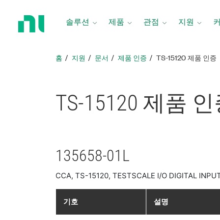
홈
페
솔루션
제품
관점
지원
이
지
로
홈
지원
문서
제품 인증
TS-15120 제품 인증
돌
아
가
TS-15120 제품 
기
135658-01L
CCA, TS-15120, TESTSCALE I/O DIGITAL INP
기호
설명