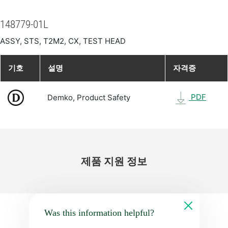
148779-01L
ASSY, STS, T2M2, CX, TEST HEAD
기호
설명
자격증
PDF
Demko, Product Safety
제품 지원 정보
Was this information helpful?