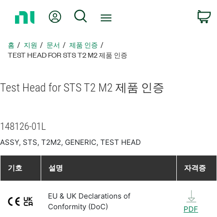
홈
내 계정
검색
페
이
지
홈
지원
문서
제품 인증
로
TEST HEAD FOR STS T2 M2 제품 인증
돌
아
Test Head for STS T2 M2 제품 인증
가
기
148126-01L
ASSY, STS, T2M2, GENERIC, TEST HEAD
기호
설명
자격증
EU & UK Declarations of
Conformity (DoC)
PDF