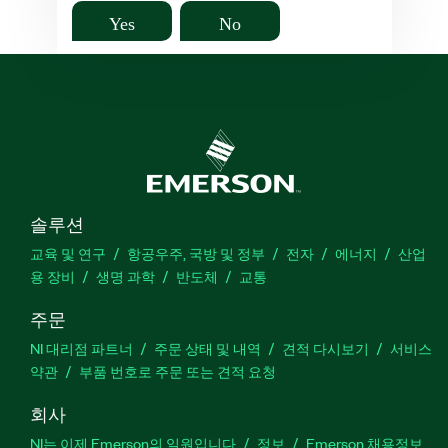
Yes
No
솔루션
교육 및 연구
항공우주, 국방 및 정부
전자
에너지
산업
용 장비
생명 과학
반도체
교통
주문
NI 대리점 파트너
주문 상태 및 내역
견적 다시보기
서비스
약관
부품 번호로 주문 또는 견적 요청
회사
NI는 이제 Emerson의 일원입니다
정보
Emerson 채용정보