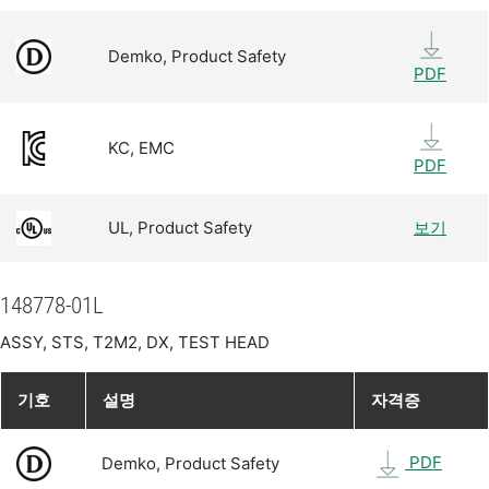
Demko, Product Safety
PDF
KC, EMC
PDF
UL, Product Safety
보기
148778-01L
ASSY, STS, T2M2, DX, TEST HEAD
기호
설명
자격증
PDF
Demko, Product Safety