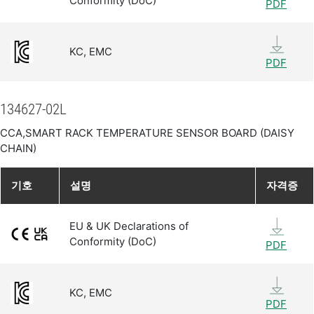
Conformity (DoC)
PDF
KC, EMC
PDF
134627-02L
CCA,SMART RACK TEMPERATURE SENSOR BOARD (DAISY
CHAIN)
기호
설명
자격증
EU & UK Declarations of
Conformity (DoC)
PDF
KC, EMC
PDF