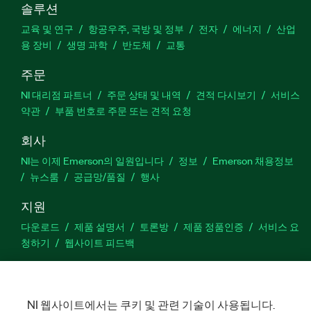
솔루션
교육 및 연구
항공우주, 국방 및 정부
전자
에너지
산업
용 장비
생명 과학
반도체
교통
주문
NI 대리점 파트너
주문 상태 및 내역
견적 다시보기
서비스
약관
부품 번호로 주문 또는 견적 요청
회사
NI는 이제 Emerson의 일원입니다
정보
Emerson 채용정보
뉴스룸
공급망/품질
행사
지원
다운로드
제품 설명서
토론방
제품 정품인증
서비스 요
청하기
웹사이트 피드백
Facebook
Twitter
LinkedIn
YouTu
In
NI 웹사이트에서는 쿠키 및 관련 기술이 사용됩니다.