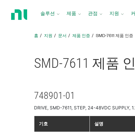
홈
페
솔루션
제품
관점
지원
이
지
로
홈
지원
문서
제품 인증
SMD-7611 제품 인증
돌
아
가
SMD-7611 제품 
기
748901-01
DRIVE, SMD-7611, STEP, 24-48VDC SUPPLY, 1
기호
설명