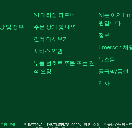
NI 대리점 파트너
NI는 이제 Em
원입니다
방 및 정부
주문 상태 및 내역
정보
견적 다시보기
Emerson 
서비스 약관
뉴스룸
부품 번호로 주문 또는 견
적 요청
공급망/품질
행사
|
쿠키 관리
©
NATIONAL INSTRUMENTS CORP. 판권 소유. 한국내쇼날인
소: 서울특별시 영등포구 여의대로 108, 36층 (여의도동, 파크