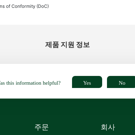
ns of Conformity (DoC)
제품 지원 정보
Yes
No
s this information helpful?
주문
회사