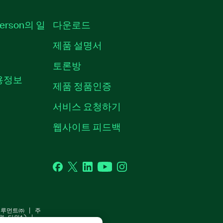
erson의 일
다운로드
제품 설명서
토론방
채용정보
제품 정품인증
서비스 요청하기
웹사이트 피드백
Facebook
Twitter
LinkedIn
YouTube
Instagram
스트루먼트㈜ | 주
원 타워1) |