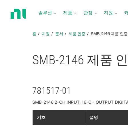
홈
페
솔루션
제품
관점
지원
이
지
로
홈
지원
문서
제품 인증
SMB-2146 제품 인증
돌
아
가
SMB-2146 제품 
기
781517-01
SMB-2146 2-CH INPUT, 16-CH OUTPUT DIGIT
기호
설명