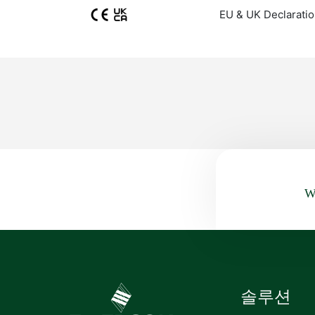
EU & UK Declaratio
Wa
솔루션