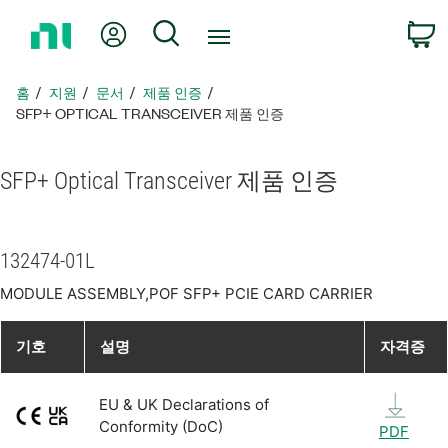
홈
내 계정
검색
페
이
지
홈
지원
문서
제품 인증
로
SFP+ OPTICAL TRANSCEIVER 제품 인증
돌
아
SFP+ Optical Transceiver 제품 인증
가
기
132474-01L
MODULE ASSEMBLY,POF SFP+ PCIE CARD CARRIER
기호
설명
자격증
EU & UK Declarations of
Conformity (DoC)
PDF