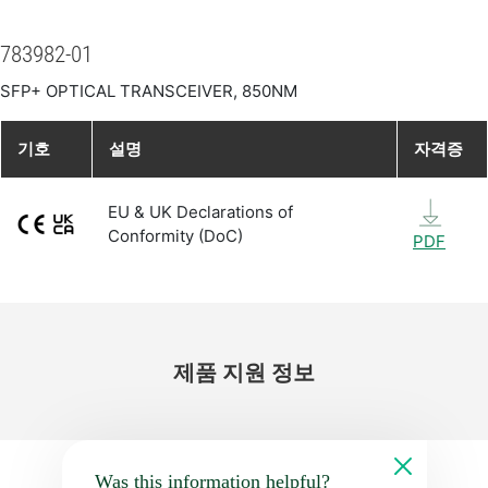
783982-01
SFP+ OPTICAL TRANSCEIVER, 850NM
기호
설명
자격증
EU & UK Declarations of
Conformity (DoC)
PDF
제품 지원 정보
Was this information helpful?