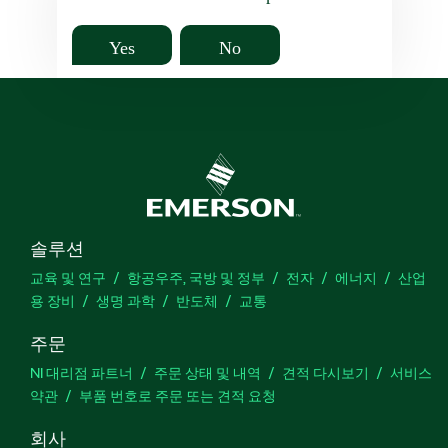
Yes
No
솔루션
교육 및 연구
항공우주, 국방 및 정부
전자
에너지
산업
용 장비
생명 과학
반도체
교통
주문
NI 대리점 파트너
주문 상태 및 내역
견적 다시보기
서비스
약관
부품 번호로 주문 또는 견적 요청
회사