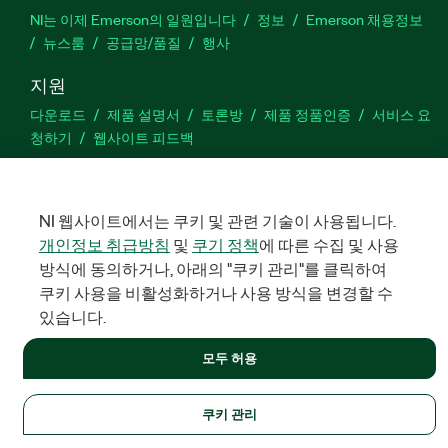
NI는 이제 Emerson의 일원입니다
정보
Emerson 채용정보
뉴스룸
공급망/품질
행사
지원
다운로드
제품 설명서
토론방
제품 정품인증
서비스 요
청하기
웹사이트 피드백
Facebook
Twitter
LinkedIn
YouTu
In
NI 웹사이트에서는 쿠키 및 관련 기술이 사용됩니다.
개인정보 취급방침
및
쿠기 정책
에 따른 수집 및 사용
방식에 동의하거나, 아래의 "쿠키 관리"를 클릭하여
©
NATIONAL INSTRUMENTS CORP. 판권 소유. 한국내쇼날인스트루먼
쿠키 사용을 비활성화하거나 사용 방식을 변경할 수
트㈜ | 주소: 서울특별시 영등포구 여의대로 108, 36층 (여의도동,
파크원 타워1) | 대표자: 수리후앗, 페드로와이안드라데 | 사업자 등
있습니다.
록번호: 214-81-91583 | 대표전화: 02-3451-3400
모두 허용
법적정보
|
IMPRINT
|
개인정보 취급방침
|
쿠키 관리
쿠키 관리