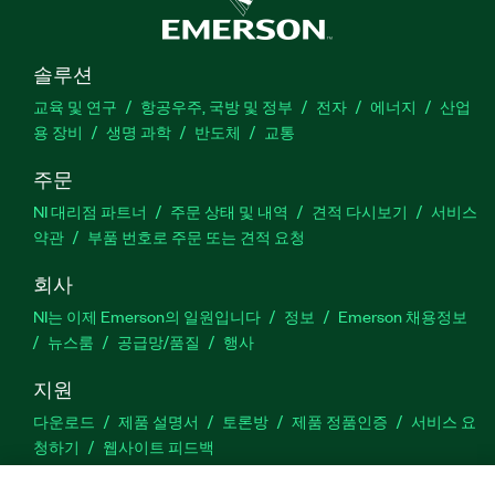
솔루션
교육 및 연구
항공우주, 국방 및 정부
전자
에너지
산업
용 장비
생명 과학
반도체
교통
주문
NI 대리점 파트너
주문 상태 및 내역
견적 다시보기
서비스
약관
부품 번호로 주문 또는 견적 요청
회사
NI는 이제 Emerson의 일원입니다
정보
Emerson 채용정보
뉴스룸
공급망/품질
행사
지원
다운로드
제품 설명서
토론방
제품 정품인증
서비스 요
청하기
웹사이트 피드백