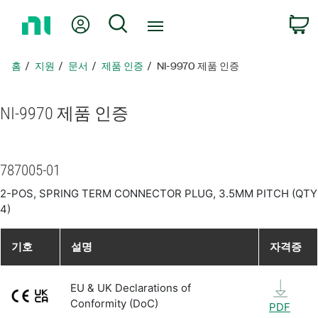
홈
내 계정
검색
페
이
지
홈
지원
문서
제품 인증
NI-9970 제품 인증
로
돌
아
NI-9970 제품 인증
가
기
787005-01
2-POS, SPRING TERM CONNECTOR PLUG, 3.5MM PITCH (QTY
4)
기호
설명
자격증
EU & UK Declarations of
Conformity (DoC)
PDF