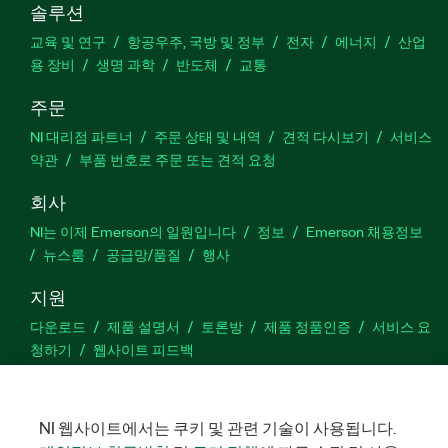
솔루션
교육 및 연구
항공우주, 국방 및 정부
전자
에너지
산업
용 장비
생명 과학
반도체
교통
주문
NI 대리점 파트너
주문 상태 및 내역
견적 다시보기
서비스
약관
부품 번호로 주문 또는 견적 요청
회사
NI는 이제 Emerson의 일원입니다
정보
Emerson 채용정보
뉴스룸
공급망/품질
행사
지원
다운로드
제품 설명서
토론방
제품 정품인증
서비스 요
청하기
웹사이트 피드백
Facebook
Twitter
LinkedIn
YouTu
In
NI 웹사이트에서는 쿠키 및 관련 기술이 사용됩니다.