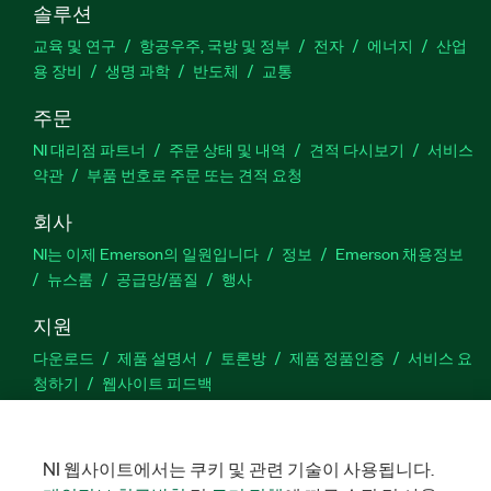
솔루션
교육 및 연구
항공우주, 국방 및 정부
전자
에너지
산업
용 장비
생명 과학
반도체
교통
주문
NI 대리점 파트너
주문 상태 및 내역
견적 다시보기
서비스
약관
부품 번호로 주문 또는 견적 요청
회사
NI는 이제 Emerson의 일원입니다
정보
Emerson 채용정보
뉴스룸
공급망/품질
행사
지원
다운로드
제품 설명서
토론방
제품 정품인증
서비스 요
청하기
웹사이트 피드백
Facebook
Twitter
LinkedIn
YouTu
In
NI 웹사이트에서는 쿠키 및 관련 기술이 사용됩니다.