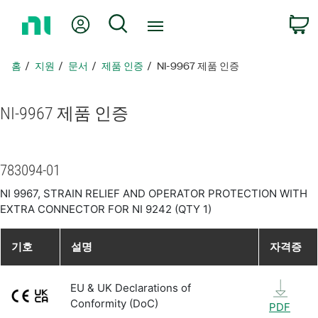
홈
내 계정
검색
페
이
지
홈
지원
문서
제품 인증
NI-9967 제품 인증
로
돌
아
NI-9967 제품 인증
가
기
783094-01
NI 9967, STRAIN RELIEF AND OPERATOR PROTECTION WITH
EXTRA CONNECTOR FOR NI 9242 (QTY 1)
기호
설명
자격증
EU & UK Declarations of
Conformity (DoC)
PDF