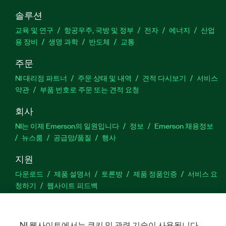
솔루션
교육 및 연구
항공우주, 국방 및 정부
전자
에너지
산업
용 장비
생명 과학
반도체
교통
주문
NI 대리점 파트너
주문 상태 및 내역
견적 다시보기
서비스
약관
부품 번호로 주문 또는 견적 요청
회사
NI는 이제 Emerson의 일원입니다
정보
Emerson 채용정보
뉴스룸
공급망/품질
행사
지원
다운로드
제품 설명서
토론방
제품 정품인증
서비스 요
청하기
웹사이트 피드백
Facebook
Twitter
LinkedIn
YouTu
In
NI 웹사이트에서는 쿠키 및 관련 기술이 사용됩니다.