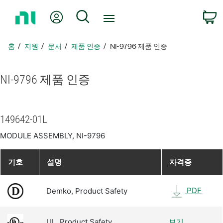
홈
내 계정
검색
페
이
지
홈
지원
문서
제품 인증
NI-9796 제품 인증
로
돌
아
NI-9796 제품 인증
가
기
149642-01L
MODULE ASSEMBLY, NI-9796
기호
설명
자격증
PDF
Demko, Product Safety
UL, Product Safety
보기