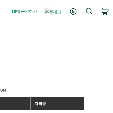
내 계정
검색
NI에 문의하기
장
OUNT
자격증