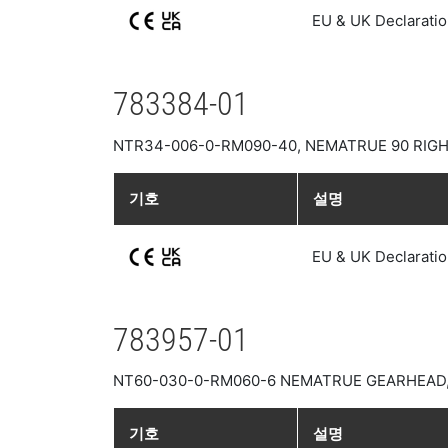
EU & UK Declaratio
783384-01
NTR34-006-0-RM090-40, NEMATRUE 90 RIGHT 
기호
설명
EU & UK Declaratio
783957-01
NT60-030-0-RM060-6 NEMATRUE GEARHEAD, S
기호
설명