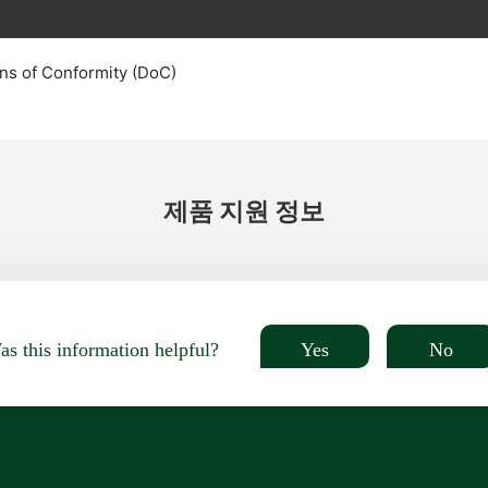
ns of Conformity (DoC)
제품 지원 정보
Yes
No
s this information helpful?