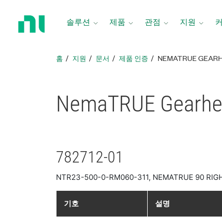
홈
페
솔루션
제품
관점
지원
이
지
로
홈
지원
문서
제품 인증
NEMATRUE GEAR
돌
아
가
NemaTRUE Gear
기
782712-01
NTR23-500-0-RM060-311, NEMATRUE 90 RIGHT
기호
설명