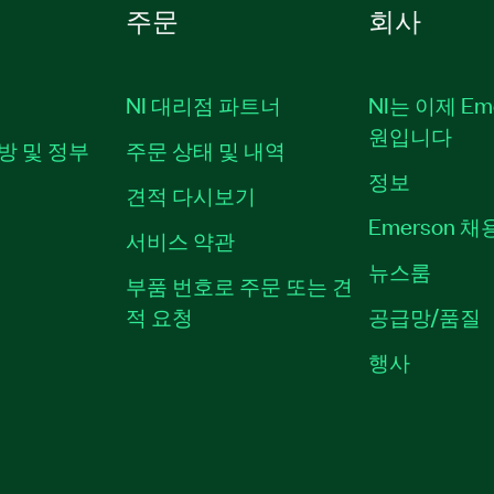
주문
회사
NI 대리점 파트너
NI는 이제 Em
원입니다
방 및 정부
주문 상태 및 내역
정보
견적 다시보기
Emerson 
서비스 약관
뉴스룸
부품 번호로 주문 또는 견
적 요청
공급망/품질
행사