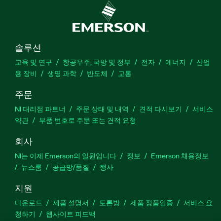
솔루션
교육 및 연구
항공우주, 국방 및 정부
전자
에너지
산업
용 장비
생명 과학
반도체
교통
주문
NI 대리점 파트너
주문 상태 및 내역
견적 다시보기
서비스
약관
부품 번호로 주문 또는 견적 요청
회사
NI는 이제 Emerson의 일원입니다
정보
Emerson 채용정보
뉴스룸
공급망/품질
행사
지원
다운로드
제품 설명서
토론방
제품 정품인증
서비스 요
청하기
웹사이트 피드백