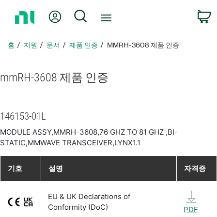
홈
내 계정
검색
페
이
지
홈
지원
문서
제품 인증
MMRH-3608 제품 인증
로
돌
아
mmRH-3608 제품 인증
가
기
146153-01L
MODULE ASSY,MMRH-3608,76 GHZ TO 81 GHZ ,BI-
STATIC,MMWAVE TRANSCEIVER,LYNX1.1
기호
설명
자격증
EU & UK Declarations of
Conformity (DoC)
PDF