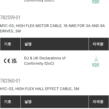
Conformity (DoC)
PDF
782559-01
M1C-03, HIGH FLEX MOTOR CABLE, 18 AWG FOR 3A AND 6A
DRIVES, 3M
기호
설명
자격증
EU & UK Declarations of
Conformity (DoC)
PDF
782560-01
H1C-03, HIGH FLEX HALL EFFECT CABLE, 3M
기호
설명
자격증