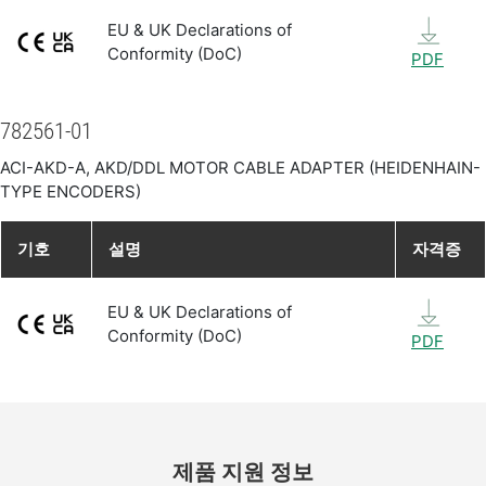
EU & UK Declarations of
Conformity (DoC)
PDF
782561-01
ACI-AKD-A, AKD/DDL MOTOR CABLE ADAPTER (HEIDENHAIN-
TYPE ENCODERS)
기호
설명
자격증
EU & UK Declarations of
Conformity (DoC)
PDF
제품 지원 정보