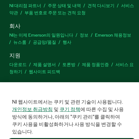
NI 대리점 파트너
주문 상태 및 내역
견적 다시보기
서비스
약관
부품 번호로 주문 또는 견적 요청
회사
NI는 이제 Emerson의 일원입니다
정보
Emerson 채용정보
뉴스룸
공급망/품질
행사
지원
다운로드
제품 설명서
토론방
제품 정품인증
서비스 요
청하기
웹사이트 피드백
Facebook
Twitter
LinkedIn
YouTu
In
NI 웹사이트에서는 쿠키 및 관련 기술이 사용됩니다.
개인정보 취급방침
및
쿠기 정책
에 따른 수집 및 사용
©
방식에 동의하거나, 아래의 "쿠키 관리"를 클릭하여
NATIONAL INSTRUMENTS CORP. 판권 소유. 한국내쇼날인스트루먼
트㈜ | 주소: 서울특별시 영등포구 여의대로 108, 36층 (여의도동,
쿠키 사용을 비활성화하거나 사용 방식을 변경할 수
파크원 타워1) | 대표자: 수리후앗, 페드로와이안드라데 | 사업자 등
록번호: 214-81-91583 | 대표전화: 02-3451-3400
있습니다.