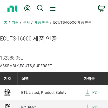
홈
내 계정
검색
페
이
지
홈
지원
문서
제품 인증
ECUTS-16000 제품 인증
로
돌
아
ECUTS-16000 제품 인증
가
기
132388-05L
ASSEMBLY,ECUTS,SUPERSET
기호
설명
자격증
PDF
ETL Listed, Product Safety
PDF
KC, EMC