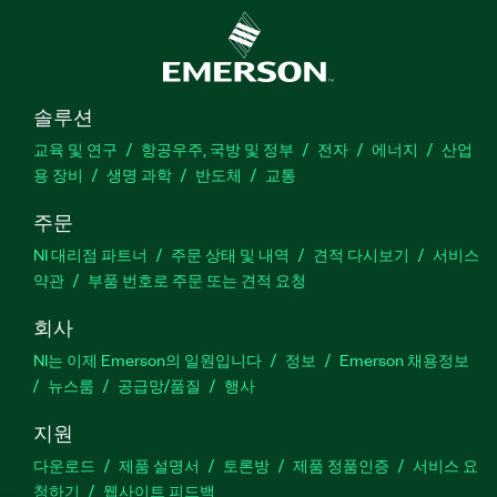
솔루션
교육 및 연구
항공우주, 국방 및 정부
전자
에너지
산업
용 장비
생명 과학
반도체
교통
주문
NI 대리점 파트너
주문 상태 및 내역
견적 다시보기
서비스
약관
부품 번호로 주문 또는 견적 요청
회사
NI는 이제 Emerson의 일원입니다
정보
Emerson 채용정보
뉴스룸
공급망/품질
행사
지원
다운로드
제품 설명서
토론방
제품 정품인증
서비스 요
청하기
웹사이트 피드백