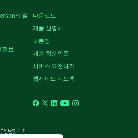
erson의 일
다운로드
제품 설명서
토론방
채용정보
제품 정품인증
서비스 요청하기
웹사이트 피드백
Facebook
Twitter
LinkedIn
YouTube
Instagram
스트루먼트㈜ | 주
원 타워1) |