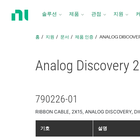
홈
페
솔루션
제품
관점
지원
이
지
로
홈
지원
문서
제품 인증
ANALOG DISCOVE
돌
아
가
Analog Discovery
기
790226-01
RIBBON CABLE, 2X15, ANALOG DISCOVERY, DI
기호
설명