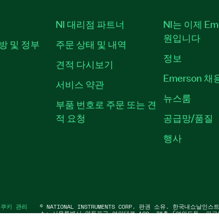
NI 대리점 파트너
NI는 이제 Em
원입니다
방 및 정부
주문 상태 및 내역
정보
견적 다시보기
Emerson 
서비스 약관
뉴스룸
부품 번호로 주문 또는 견
적 요청
공급망/품질
행사
|
쿠키 관리
©
NATIONAL INSTRUMENTS CORP. 판권 소유. 한국내쇼날인
소: 서울특별시 영등포구 여의대로 108, 36층 (여의도동, 파크