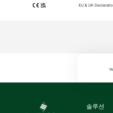
EU & UK Declaratio
Wa
솔루션