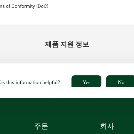
ns of Conformity (DoC)
제품 지원 정보
Yes
No
s this information helpful?
주문
회사