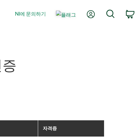
내 계정
검색
NI에 문의하기
장
 인증
자격증