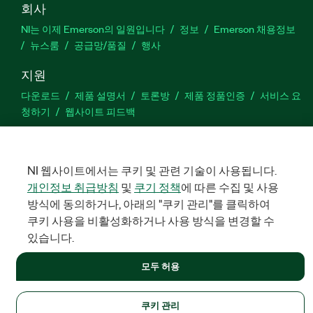
회사
NI는 이제 Emerson의 일원입니다
정보
Emerson 채용정보
뉴스룸
공급망/품질
행사
지원
다운로드
제품 설명서
토론방
제품 정품인증
서비스 요
청하기
웹사이트 피드백
Facebook
Twitter
LinkedIn
YouTu
In
NI 웹사이트에서는 쿠키 및 관련 기술이 사용됩니다.
개인정보 취급방침
및
쿠기 정책
에 따른 수집 및 사용
방식에 동의하거나, 아래의 "쿠키 관리"를 클릭하여
©
NATIONAL INSTRUMENTS CORP. 판권 소유. 한국내쇼날인스트루먼
쿠키 사용을 비활성화하거나 사용 방식을 변경할 수
트㈜ | 주소: 서울특별시 영등포구 여의대로 108, 36층 (여의도동,
파크원 타워1) | 대표자: 수리후앗, 페드로와이안드라데 | 사업자 등
있습니다.
록번호: 214-81-91583 | 대표전화: 02-3451-3400
법적정보
|
IMPRINT
|
개인정보 취급방침
모두 허용
|
쿠키 관리
쿠키 관리