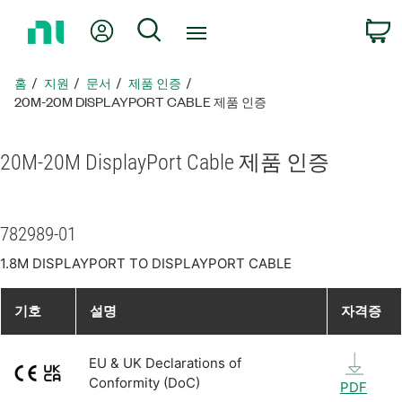
홈
내 계정
검색
페
이
지
홈
지원
문서
제품 인증
로
20M-20M DISPLAYPORT CABLE 제품 인증
돌
아
20M-20M DisplayPort Cable 제품 인증
가
기
782989-01
1.8M DISPLAYPORT TO DISPLAYPORT CABLE
기호
설명
자격증
EU & UK Declarations of
Conformity (DoC)
PDF