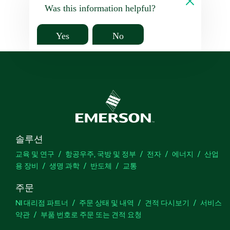
Was this information helpful?
Yes
No
솔루션
교육 및 연구
항공우주, 국방 및 정부
전자
에너지
산업
용 장비
생명 과학
반도체
교통
주문
NI 대리점 파트너
주문 상태 및 내역
견적 다시보기
서비스
약관
부품 번호로 주문 또는 견적 요청