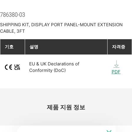
786380-03
SHIPPING KIT, DISPLAY PORT PANEL-MOUNT EXTENSION
CABLE, 3FT
기호
설명
자격증
EU & UK Declarations of
Conformity (DoC)
PDF
제품 지원 정보