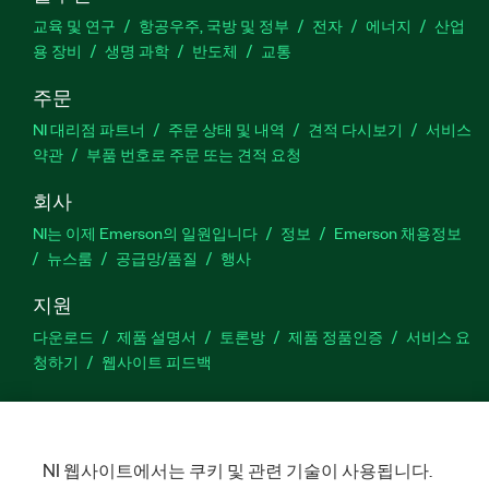
교육 및 연구
항공우주, 국방 및 정부
전자
에너지
산업
용 장비
생명 과학
반도체
교통
주문
NI 대리점 파트너
주문 상태 및 내역
견적 다시보기
서비스
약관
부품 번호로 주문 또는 견적 요청
회사
NI는 이제 Emerson의 일원입니다
정보
Emerson 채용정보
뉴스룸
공급망/품질
행사
지원
다운로드
제품 설명서
토론방
제품 정품인증
서비스 요
청하기
웹사이트 피드백
Facebook
Twitter
LinkedIn
YouTu
In
NI 웹사이트에서는 쿠키 및 관련 기술이 사용됩니다.