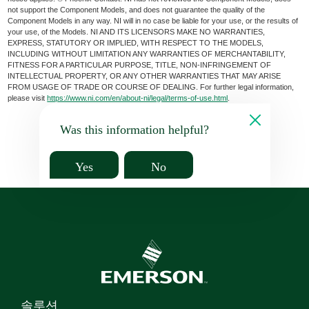
not support the Component Models, and does not guarantee the quality of the
Component Models in any way. NI will in no case be liable for your use, or the results of
your use, of the Models. NI AND ITS LICENSORS MAKE NO WARRANTIES,
EXPRESS, STATUTORY OR IMPLIED, WITH RESPECT TO THE MODELS,
INCLUDING WITHOUT LIMITATION ANY WARRANTIES OF MERCHANTABILITY,
FITNESS FOR A PARTICULAR PURPOSE, TITLE, NON-INFRINGEMENT OF
INTELLECTUAL PROPERTY, OR ANY OTHER WARRANTIES THAT MAY ARISE
FROM USAGE OF TRADE OR COURSE OF DEALING. For further legal information,
please visit
https://www.ni.com/en/about-ni/legal/terms-of-use.html
.
Was this information helpful?
Yes
No
솔루션