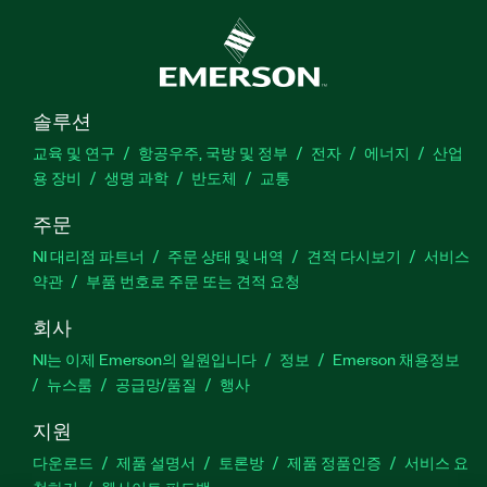
솔루션
교육 및 연구
항공우주, 국방 및 정부
전자
에너지
산업
용 장비
생명 과학
반도체
교통
주문
NI 대리점 파트너
주문 상태 및 내역
견적 다시보기
서비스
약관
부품 번호로 주문 또는 견적 요청
회사
NI는 이제 Emerson의 일원입니다
정보
Emerson 채용정보
뉴스룸
공급망/품질
행사
지원
다운로드
제품 설명서
토론방
제품 정품인증
서비스 요