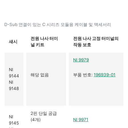
D-Sub 연결이 있는 C 시리즈 모듈용 케이블 및 액세서리
전원 나사 터미
전원 나사 고정 터미널의
섀시
널 키트
작동 보호
NI 9979
NI
해당 없음
부품 번호:
196939-01
9144
NI
9148
2핀 단일 공급
NI
(4개)
NI 9971
9145